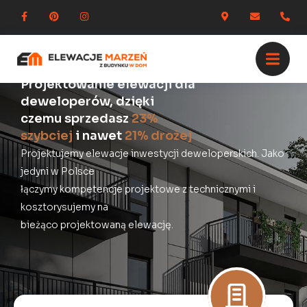
Projektowanie elewacji dla
deweloperów, dzięki
czemu sprzedasz
23%
szybciej
i nawet
21% drożej
Projektujemy elewacje inwestycji deweloperskich. Jako
jedyni w Polsce
łączymy kompetencje projektowe z technicznymi i
kosztorysujemy na
bieżąco projektowaną elewację.