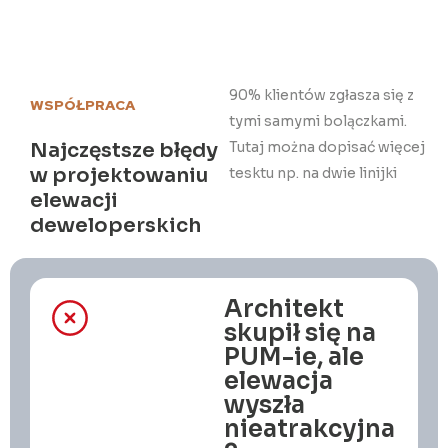
90% klientów zgłasza się z
WSPÓŁPRACA
tymi samymi bolączkami.
Najczęstsze błędy
Tutaj można dopisać więcej
w projektowaniu
tesktu np. na dwie linijki
elewacji
deweloperskich
Architekt
skupił się na
PUM-ie, ale
elewacja
wyszła
nieatrakcyjna