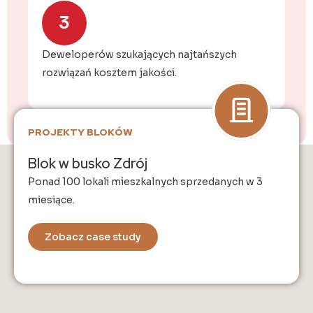
3
Deweloperów szukających najtańszych
rozwiązań kosztem jakości.
PROJEKTY BLOKÓW
Blok w busko Zdrój
OPINIE O NAS
Ponad 100 lokali mieszkalnych sprzedanych w 3
miesiące.
Nasze realizacje mówią same za siebie
Według badanć ISE, atrakcyjne elewacje sprzedają się
Zobacz case study
23% szybciej
i osiągają
21% wyższą cenę
niż
ISE Group
standardowe budynki (wg.
)