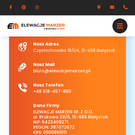
POROZMAWIAJMY
Kontakt
Nasz Adres
Częstochowska 18/U4, 15-459 Białystok
Nasz Mail
biuro@elewacjemarzen.pl
Nasz Telefon
+48 518-457-860
Dane Firmy
ELEWACJE MARZEŃ SP. Z O.O.
ul. Brukowa 28/6, 15-889 Białystok
NIP: 5423409271
REGON: 387072672
KRS: 0000861011