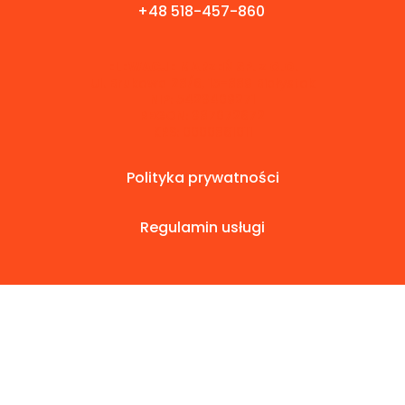
+48 518-457-860
ELEWACJE MARZEŃ SP. Z O.O.
Ul. Brukowa 28/6, 15-889 Białystok
NIP: 5423409271
REGON: 387072672
KRS: 0000861011
Polityka prywatności
Regulamin usługi