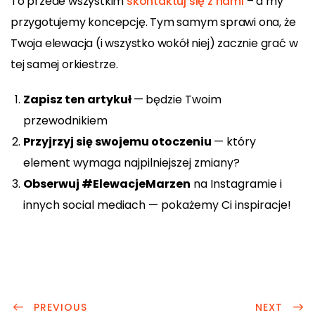
To przede wszystkim
skontaktuj się z nami
– a my
przygotujemy koncepcję. Tym samym sprawi ona, że
Twoja elewacja (i wszystko wokół niej) zacznie grać w
tej samej orkiestrze.
Zapisz ten artykuł
—
będzie Twoim
przewodnikiem
Przyjrzyj się swojemu otoczeniu
— który
element wymaga najpilniejszej zmiany?
Obserwuj #ElewacjeMarzen
na Instagramie i
innych social mediach — pokażemy Ci inspiracje!
PREVIOUS
NEXT