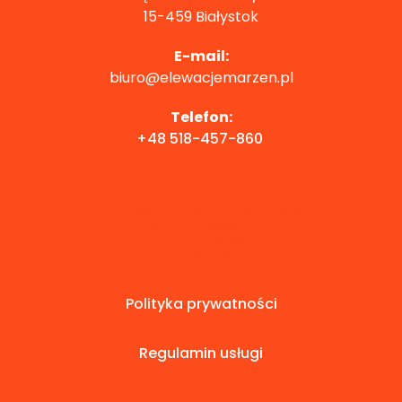
15-459 Białystok
E-mail:
biuro@elewacjemarzen.pl
Telefon:
+48 518-457-860
ELEWACJE MARZEŃ SP. Z O.O.
Ul. Brukowa 28/6, 15-889 Białystok
NIP: 5423409271
REGON: 387072672
KRS: 0000861011
Polityka prywatności
Regulamin usługi