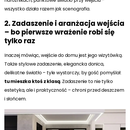
narożnikach, punktowe światło przy wejściu –
wszystko działa razem jak scenografia.
2. Zadaszenie i aranżacja wejścia
– bo pierwsze wrażenie robi się
tylko raz
Inaczej mówiąc, wejście do domu jest jego wizytówką.
Także stylowe zadaszenie, elegancka donica,
delikatne światło – tyle wystarczy, by gość pomyślał:
tu mieszka ktoś z klasą
. Zadaszenie to nie tylko
estetyka, ale i praktyczność – chroni przed deszczem
i słońcem.