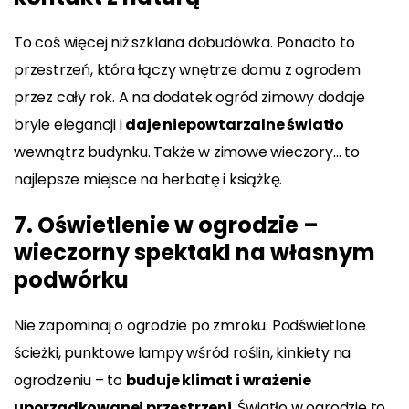
To coś więcej niż szklana dobudówka. Ponadto to
przestrzeń, która łączy wnętrze domu z ogrodem
przez cały rok. A na dodatek ogród zimowy dodaje
bryle elegancji i
daje niepowtarzalne światło
wewnątrz budynku. Także w zimowe wieczory… to
najlepsze miejsce na herbatę i książkę.
7. Oświetlenie w ogrodzie –
wieczorny spektakl na własnym
podwórku
Nie zapominaj o ogrodzie po zmroku. Podświetlone
ścieżki, punktowe lampy wśród roślin, kinkiety na
ogrodzeniu – to
buduje klimat i wrażenie
uporządkowanej przestrzeni
. Światło w ogrodzie to